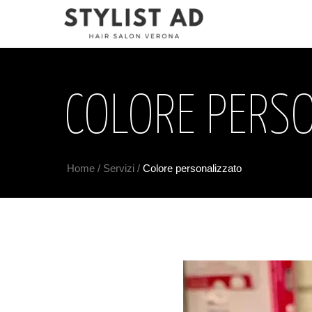
COLORE PERS
Home
/
Servizi
/
Colore personalizzato