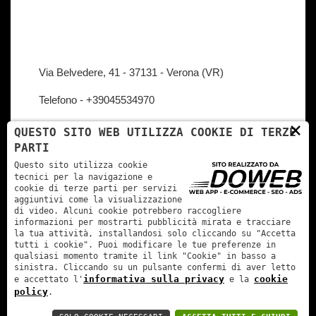
Via Belvedere, 41 - 37131 - Verona (VR)
Telefono -
+39045534970
×
QUESTO SITO WEB UTILIZZA COOKIE DI TERZE
Email -
info@stylistad.it
PARTI
Questo sito utilizza cookie
tecnici per la navigazione e
cookie di terze parti per servizi
aggiuntivi come la visualizzazione
di video. Alcuni cookie potrebbero raccogliere
informazioni per mostrarti pubblicità mirata e tracciare
la tua attività, installandosi solo cliccando su "Accetta
tutti i cookie". Puoi modificare le tue preferenze in
qualsiasi momento tramite il link "Cookie" in basso a
sinistra. Cliccando su un pulsante confermi di aver letto
Stylist Ad di Diego Andreoli | P. Iva: 02549350235 |
informativa sulla privacy
cookie
e accettato l'
e la
Realizzazione siti web Verona
policy
.