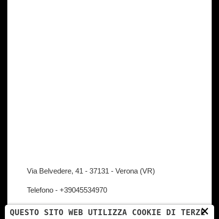
Via Belvedere, 41 - 37131 - Verona (VR)
Telefono -
+39045534970
×
QUESTO SITO WEB UTILIZZA COOKIE DI TERZE
Email -
info@stylistad.it